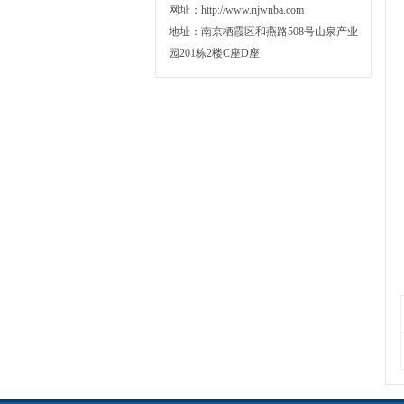
网址：http://www.njwnba.com
地址：南京栖霞区和燕路508号山泉产业
园201栋2楼C座D座